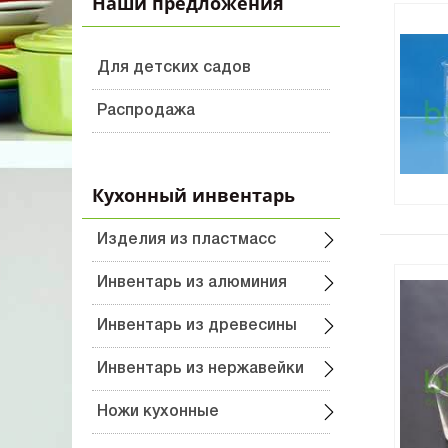
Наши предложения
Для детских садов
Распродажа
Menu
Кухонный инвентарь
product
Изделия из пластмасс
category
Бочка, бак
Инвентарь из алюминия
Ведро пластиковое
Дуршлаг, сито
Инвентарь из древесины
Диспенсер, дозатор,
Кухонный инвентарь
Доска разделочная
Инвентарь из нержавейки
держатель
Кухонные
Кухонные
Ножи кухонные
Доска разделочная
принадлежности
принадлежности