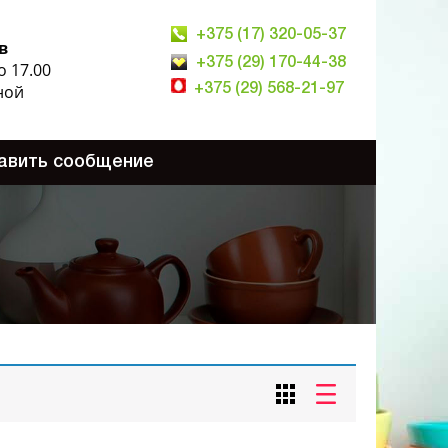
+375 (17) 320-05-37
в
+375 (29) 170-44-38
о 17.00
ной
+375 (29) 568-21-97
авить сообщение