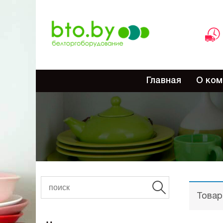
Main
Главная
О ком
navigation
Строка
навигации
Товар